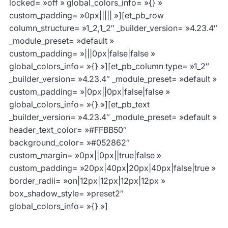
locked= »off » global_colors_info= »{} »
custom_padding= »0px||||| »][et_pb_row
column_structure= »1_2,1_2″ _builder_version= »4.23.4″
_module_preset= »default »
custom_padding= »|||0px|false|false »
global_colors_info= »{} »][et_pb_column type= »1_2″
_builder_version= »4.23.4″ _module_preset= »default »
custom_padding= »|0px||0px|false|false »
global_colors_info= »{} »][et_pb_text
_builder_version= »4.23.4″ _module_preset= »default »
header_text_color= »#FFBB50″
background_color= »#052862″
custom_margin= »0px||0px||true|false »
custom_padding= »20px|40px|20px|40px|false|true »
border_radii= »on|12px|12px|12px|12px »
box_shadow_style= »preset2″
global_colors_info= »{} »]
Gestion des risques et du contrôle