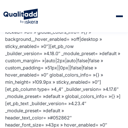
[et_pb_section fb_built= »1″ _builder_version= »4.23.4″
_module_preset= »default »
custom_padding= »0vh||0px||false|false »
bottom_divider_flip= »horizontal » hover_enabled= »0″
locked= »off » global_colors_info= »{} »
background__hover_enabled= »off|desktop »
sticky_enabled= »0″][et_pb_row
_builder_version= »4.18.0″ _module_preset= »default »
custom_margin= »|auto|2px|auto|false|false »
custom_padding= »51px||0px||false|false »
hover_enabled= »0″ global_colors_info= »{} »
min_height= »109.9px » sticky_enabled= »0″]
[et_pb_column type= »4_4″ _builder_version= »4.17.6″
_module_preset= »default » global_colors_info= »{} »]
[et_pb_text _builder_version= »4.23.4″
_module_preset= »default »
header_text_color= »#052862″
header_font_size= »43px » hover_enabled= »0″