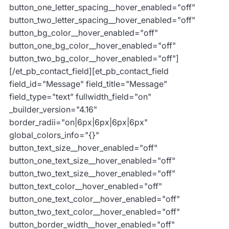
button_one_letter_spacing__hover_enabled="off"
button_two_letter_spacing__hover_enabled="off"
button_bg_color__hover_enabled="off"
button_one_bg_color__hover_enabled="off"
button_two_bg_color__hover_enabled="off"]
[/et_pb_contact_field][et_pb_contact_field
field_id="Message" field_title="Message"
field_type="text" fullwidth_field="on"
_builder_version="4.16"
border_radii="on|6px|6px|6px|6px"
global_colors_info="{}"
button_text_size__hover_enabled="off"
button_one_text_size__hover_enabled="off"
button_two_text_size__hover_enabled="off"
button_text_color__hover_enabled="off"
button_one_text_color__hover_enabled="off"
button_two_text_color__hover_enabled="off"
button_border_width__hover_enabled="off"