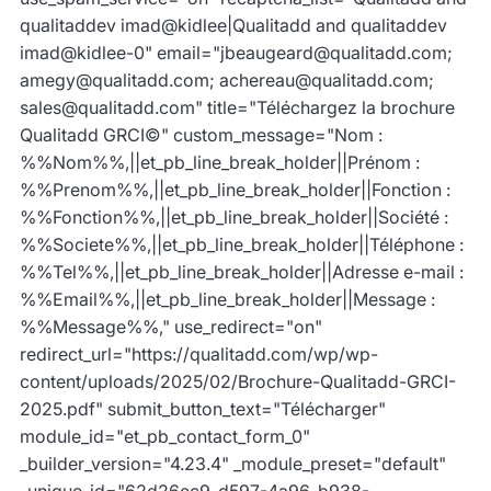
qualitaddev imad@kidlee|Qualitadd and qualitaddev
imad@kidlee-0" email="jbeaugeard@qualitadd.com;
amegy@qualitadd.com; achereau@qualitadd.com;
sales@qualitadd.com" title="Téléchargez la brochure
Qualitadd GRCI©" custom_message="Nom :
%%Nom%%,||et_pb_line_break_holder||Prénom :
%%Prenom%%,||et_pb_line_break_holder||Fonction :
%%Fonction%%,||et_pb_line_break_holder||Société :
%%Societe%%,||et_pb_line_break_holder||Téléphone :
%%Tel%%,||et_pb_line_break_holder||Adresse e-mail :
%%Email%%,||et_pb_line_break_holder||Message :
%%Message%%," use_redirect="on"
redirect_url="https://qualitadd.com/wp/wp-
content/uploads/2025/02/Brochure-Qualitadd-GRCI-
2025.pdf" submit_button_text="Télécharger"
module_id="et_pb_contact_form_0"
_builder_version="4.23.4" _module_preset="default"