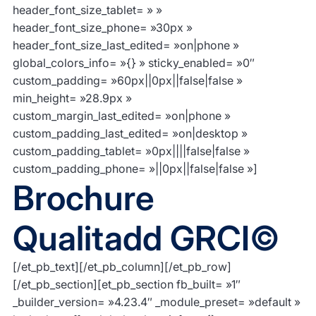
header_font_size_tablet= » »
header_font_size_phone= »30px »
header_font_size_last_edited= »on|phone »
global_colors_info= »{} » sticky_enabled= »0″
custom_padding= »60px||0px||false|false »
min_height= »28.9px »
custom_margin_last_edited= »on|phone »
custom_padding_last_edited= »on|desktop »
custom_padding_tablet= »0px||||false|false »
custom_padding_phone= »||0px||false|false »]
Brochure
Qualitadd GRCI©
[/et_pb_text][/et_pb_column][/et_pb_row]
[/et_pb_section][et_pb_section fb_built= »1″
_builder_version= »4.23.4″ _module_preset= »default »