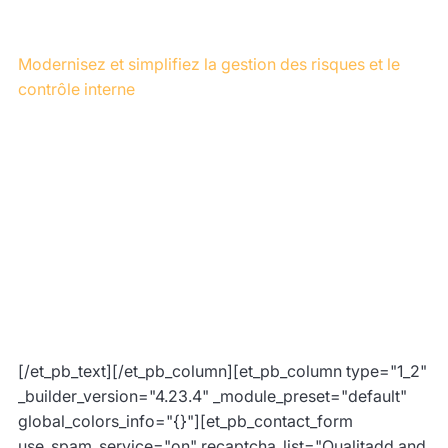
interne
Modernisez et simplifiez la gestion des risques et le
contrôle interne
Parce que la GRCi mérite aussi le meilleur de
l’innovation pour fédérer toutes vos ressources et vos
moyens.
En adoptant la plateforme digitale Qualitadd, vous
disposez des meilleures pratiques du marché,
permettant de gérer vos risques, et vos dispositifs
d’audit et de contrôle interne.
Compléter le formulaire pour recevoir la brochure
Qualitadd GRCI©
[/et_pb_text][/et_pb_column][et_pb_column type="1_2"
_builder_version="4.23.4" _module_preset="default"
global_colors_info="{}"][et_pb_contact_form
use_spam_service="on" recaptcha_list="Qualitadd and