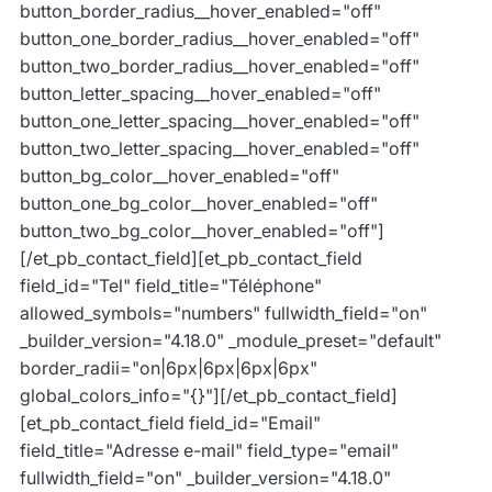
button_border_radius__hover_enabled="off"
button_one_border_radius__hover_enabled="off"
button_two_border_radius__hover_enabled="off"
button_letter_spacing__hover_enabled="off"
button_one_letter_spacing__hover_enabled="off"
button_two_letter_spacing__hover_enabled="off"
button_bg_color__hover_enabled="off"
button_one_bg_color__hover_enabled="off"
button_two_bg_color__hover_enabled="off"]
[/et_pb_contact_field][et_pb_contact_field
field_id="Tel" field_title="Téléphone"
allowed_symbols="numbers" fullwidth_field="on"
_builder_version="4.18.0" _module_preset="default"
border_radii="on|6px|6px|6px|6px"
global_colors_info="{}"][/et_pb_contact_field]
[et_pb_contact_field field_id="Email"
field_title="Adresse e-mail" field_type="email"
fullwidth_field="on" _builder_version="4.18.0"