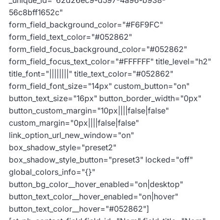
_unique_id="62d26ec9-d597-4a96-b938-
56c8bff1652c"
form_field_background_color="#F6F9FC"
form_field_text_color="#052862"
form_field_focus_background_color="#052862"
form_field_focus_text_color="#FFFFFF" title_level="h2"
title_font="||||||||" title_text_color="#052862"
form_field_font_size="14px" custom_button="on"
button_text_size="16px" button_border_width="0px"
button_custom_margin="10px||||false|false"
custom_margin="0px||||false|false"
link_option_url_new_window="on"
box_shadow_style="preset2"
box_shadow_style_button="preset3" locked="off"
global_colors_info="{}"
button_bg_color__hover_enabled="on|desktop"
button_text_color__hover_enabled="on|hover"
button_text_color__hover="#052862"]